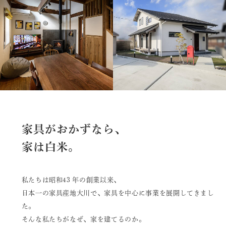
施工実績
イベント・お知らせ
会社情報
スタッフブログ
採用情報
プライバシーポリシー
家具がおかずなら、
家は白米。
サイトマップ
私たちは昭和43 年の創業以来、
お問い合わせ
日本一の家具産地大川で、家具を中心に事業を展開してきまし
た。
そんな私たちがなぜ、家を建てるのか。