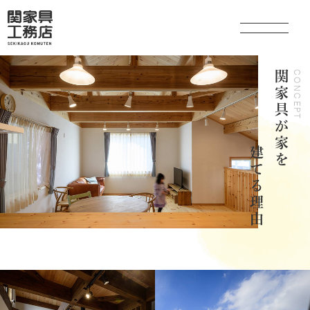
関家具が家を
CONCEPT
関家具の家づくり
建てる理由
とことん考えるプランニング
住宅性能・素材へのこだわり
保証制度・アフターメンテナンス
事業内容
家づくりの流れ
コラム