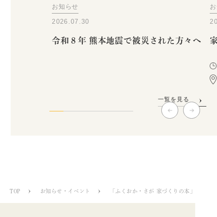
お知らせ
お
2026.07.30
2
令和８年 熊本地震で被災された方々へ
一覧を見る
TOP
お知らせ・イベント
「ふくおか・さが 家づくりの本」