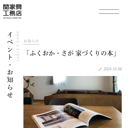
イベント・お知らせ
NEWS & EVENT
お知らせ
関家具の家づくり
「ふくおか・さが 家づくりの本」
とことん考えるプランニング
2024.10.08
住宅性能・素材へのこだわり
保証制度・アフターメンテナンス
事業内容
家づくりの流れ
コラム