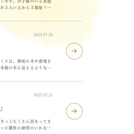
いく中で、お子様のいる家庭
もが３人いるから３部屋？大
？そのためにはドアは２箇
です。ちなみに我が家は、子
2023.07.20
プライバシーポリシー
サイトマップ
づくりは、無垢の木や漆喰を
で本物の木に見えるようなプ
劣ってしまいます。木の香り
を、タイルを、漆喰を、存分
2023.07.11
」
がきっとたくさん詰まってま
インに微妙に納得のいかない