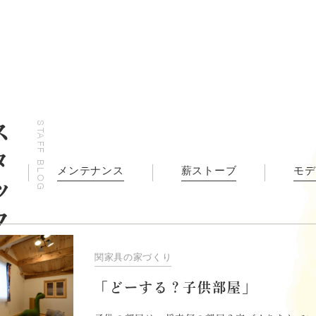
り
事業内容
ブログ
STAFF BLOG
ランニング
家づくりの流れ
メンテナンス
薪ストーブ
モデ
のこだわり
コラム
ーメンテナンス
関家具の家づくり
施工実績
「どーする？子供部屋」