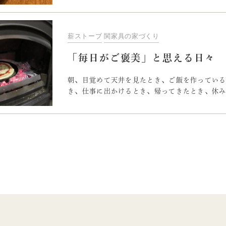
まま妥協して購入していませんか？関家具の家
を豊かにする道具」と捉えて、ご要望があれば
ります。無垢材にオイル塗装を
薪ストーブ
関家具の家づくり
「毎日がご褒美」と思える日々
朝、目覚めて天井を見たとき、ご飯を作ってい
き、仕事に出かけるとき、帰ってきたとき、休
時、その時、その時で「俺の家・・・今日もカ
ている人を、私は知っています。家の近くを通
イ家が見えてきた！」というほど