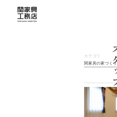
関家具の家づく
スタッフ
カテゴリ
とことん考えるプ
関家具の家づくり
住宅性能・素材へ
保証制度・アフタ