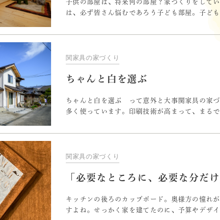
子供の部屋は、将来何の部屋？家づくりをして
は、必ず皆さん悩むであろう子ども部屋。子ど
イベント・お知らせ
部屋にして、子どもが大きくなったら間仕切る
所？そもそも子ども部屋って必要？悩んで当然
ども３人です。６帖＋８帖の２つ
関家具の家づくり
ちゃんと白を選ぶ
ちゃんと白を選ぶ って意外と大事関家具の家
多く使っています。印刷技術が高まって、まる
リントも存在しますが、やはり本物と比べると
もしません。決して印刷物ではない、本物の木
に引き立てて、味わうために、
関家具の家づくり
「必要なところに、必要な分だけ
キッチンの後ろのカップボード。奥様方の憧れ
すよね。せっかく家を建てたのに、予算やデザ