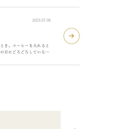
づくりは、そこも、「暮らし
オーダーでカップボードを作
2023.07.06
るとき、コーヒーを入れると
みの日にごろごろしていた
ッコイイ！！」っと ぼやい
る時でも「おっ！！カッコイ