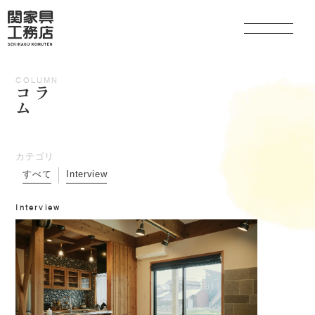
COLUMN
コラ
ム
関家具の家づくり
とことん考えるプランニング
カテゴリ
すべて
Interview
住宅性能・素材へのこだわり
Interview
保証制度・アフターメンテナンス
事業内容
家づくりの流れ
コラム